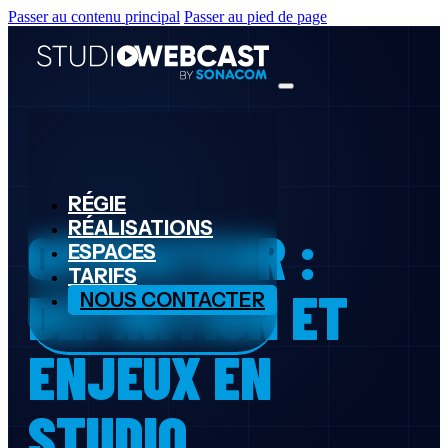
Passer au contenu principal
Passer au pied de page
RÉGIE
RÉALISATIONS
OPÉRATEUR :
ESPACES
TARIFS
DÉFINITION ET
NOUS CONTACTER
ENJEUX EN
STUDIO