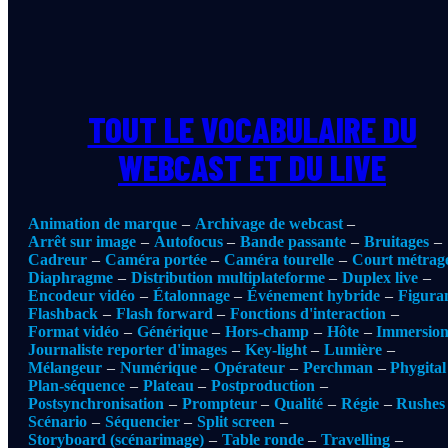
TOUT LE VOCABULAIRE DU
WEBCAST ET DU LIVE
Animation de marque
Archivage de webcast
Arrêt sur image
Autofocus
Bande passante
Bruitages
Cadreur
Caméra portée
Caméra tourelle
Court métrag
Diaphragme
Distribution multiplateforme
Duplex live
Encodeur vidéo
Étalonnage
Événement hybride
Figura
Flashback
Flash forward
Fonctions d'interaction
Format vidéo
Générique
Hors-champ
Hôte
Immersio
Journaliste reporter d'images
Key-light
Lumière
Mélangeur
Numérique
Opérateur
Perchman
Phygital
Plan-séquence
Plateau
Postproduction
Postsynchronisation
Prompteur
Qualité
Régie
Rushes
Scénario
Séquencier
Split screen
Storyboard (scénarimage)
Table ronde
Travelling