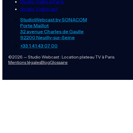
Studio Vidéo à Paris
Studio Vidéocast
StudioWebcast by SONACOM
Porte Maillot
32 avenue Charles de Gaulle
92200 Neuilly-sur-Seine
+33 1 41 43 07 00
©2026 — Studio Webcast : Location plateau TV à Paris.
Mentions légales
Blog
Glossaire