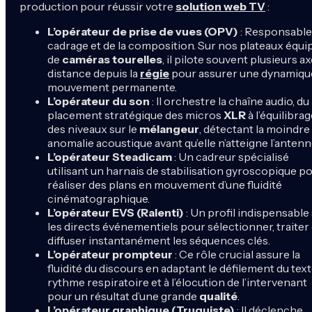
production pour réussir votre
solution web TV
:
L’opérateur de prise de vues (OPV)
: Responsable
cadrage et de la composition. Sur nos plateaux équi
de
caméras tourelles
, il pilote souvent plusieurs ax
distance depuis la
régie
pour assurer une dynamiqu
mouvement permanente.
L’opérateur du son
: Il orchestre la chaîne audio, du
placement stratégique des micros
XLR
à l’équilibra
des niveaux sur le
mélangeur
, détectant la moindre
anomalie acoustique avant qu’elle n’atteigne l’antenn
L’opérateur Steadicam
: Un cadreur spécialisé
utilisant un harnais de stabilisation gyroscopique p
réaliser des plans en mouvement d’une fluidité
cinématographique.
L’opérateur EVS (Ralenti)
: Un profil indispensable
les directs événementiels pour sélectionner, traiter 
diffuser instantanément les séquences clés.
L’opérateur prompteur
: Ce rôle crucial assure la
fluidité du discours en adaptant le défilement du text
rythme respiratoire et à l’élocution de l’intervenant
pour un résultat d’une grande
qualité
.
L’opérateur graphique (Truquiste)
: Il déclenche