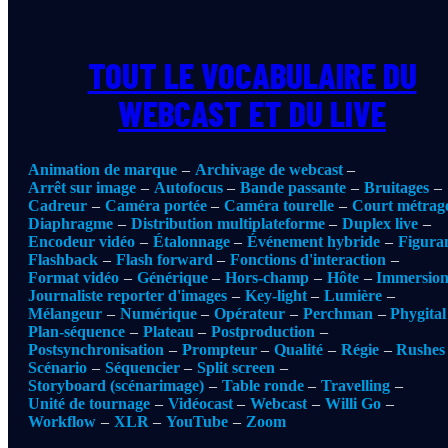
TOUT LE VOCABULAIRE DU
WEBCAST ET DU LIVE
Animation de marque
Archivage de webcast
Arrêt sur image
Autofocus
Bande passante
Bruitages
Cadreur
Caméra portée
Caméra tourelle
Court métrag
Diaphragme
Distribution multiplateforme
Duplex live
Encodeur vidéo
Étalonnage
Événement hybride
Figura
Flashback
Flash forward
Fonctions d'interaction
Format vidéo
Générique
Hors-champ
Hôte
Immersio
Journaliste reporter d'images
Key-light
Lumière
Mélangeur
Numérique
Opérateur
Perchman
Phygital
Plan-séquence
Plateau
Postproduction
Postsynchronisation
Prompteur
Qualité
Régie
Rushes
Scénario
Séquencier
Split screen
Storyboard (scénarimage)
Table ronde
Travelling
Unité de tournage
Vidéocast
Webcast
Willi Go
Workflow
XLR
YouTube
Zoom