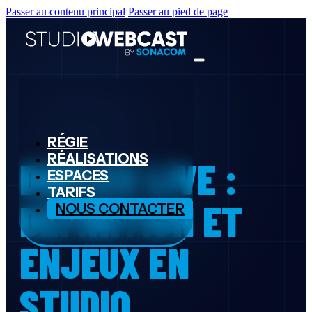
Passer au contenu principal
Passer au pied de page
RÉGIE
RÉALISATIONS
DUPLEX LIVE :
ESPACES
TARIFS
DÉFINITION ET
NOUS CONTACTER
ENJEUX EN
STUDIO