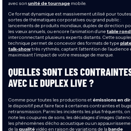
avec son
unité de tournage
mobile.
Ce format dynamique est massivement utilisé pour toute
sortes de thématiques corporatives ou grand public :
lancements de produits mondiaux, duplex de direction po
les vœux annuels, ou encore l’animation d’une
table ron
interconnectant plusieurs experts distants. Cette souple
technique permet de concevoir des formats de type
plat
talk-show
très rythmés, captant l’attention de l’audience 
maximisant l’impact de votre message de marque.
QUELLES SONT LES CONTRAINTE
AVEC LE DUPLEX LIVE ?
Comme pour toutes les productions et
émissions en di
le dispositif peut faire face à certaines contraintes et bug
retransmission. Parmi les incidents les plus fréquents, on
note les coupures de sons, les décalages d’images (latenc
les phénomènes d’écho acoustique ou un appauvrisseme
de la
qualité
vidéo en raison de variations de la
bande