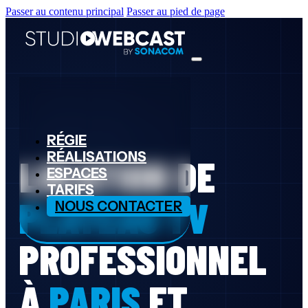
Passer au contenu principal
Passer au pied de page
RÉGIE
RÉALISATIONS
LOCATION DE
ESPACES
TARIFS
PLATEAU TV
NOUS CONTACTER
PROFESSIONNEL
À
PARIS
ET