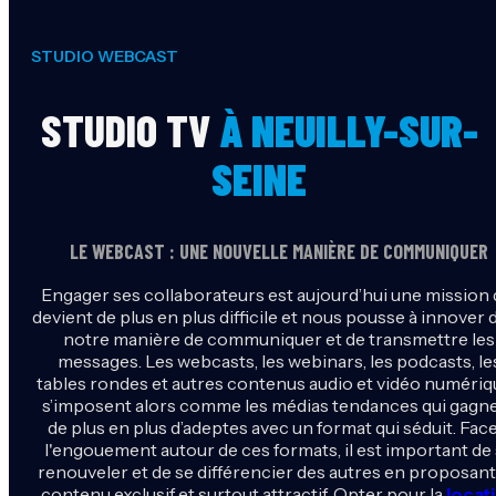
STUDIO WEBCAST
STUDIO TV
À NEUILLY-SUR-
SEINE
LE WEBCAST : UNE NOUVELLE MANIÈRE DE COMMUNIQUER
Engager ses collaborateurs est aujourd’hui une mission 
devient de plus en plus difficile et nous pousse à innover 
notre manière de communiquer et de transmettre les
messages. Les webcasts, les webinars, les podcasts, le
tables rondes et autres contenus audio et vidéo numéri
s’imposent alors comme les médias tendances qui gagn
de plus en plus d’adeptes avec un format qui séduit. Face
l'engouement autour de ces formats, il est important de
renouveler et de se différencier des autres en proposant
contenu exclusif et surtout attractif. Opter pour la
locat