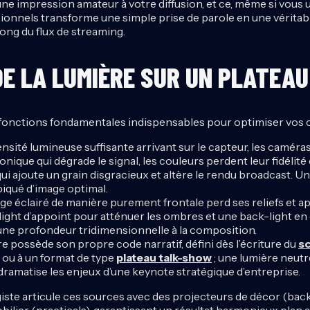
une impression amateur à votre diffusion, et ce, même si vous 
ionnels transforme une simple prise de parole en une véritabl
long du flux de streaming.
DE LA LUMIÈRE SUR UN PLATEA
s fonctions fondamentales indispensables pour optimiser vos c
nsité lumineuse suffisante arrivant sur le capteur, les caméra
tronique qui dégrade le signal, les couleurs perdent leur fidélit
e qui ajoute un grain disgracieux et altère le rendu broadcast.
iqué d’image optimal.
e éclairé de manière purement frontale perd ses reliefs et appar
l-light d’appoint pour atténuer les ombres et une back-light en
une profondeur tridimensionnelle à la composition.
e possède son propre code narratif, défini dès l’écriture du
s
ou à un format de type
plateau talk-show
; une lumière neutr
é dramatise les enjeux d’une keynote stratégique d’entreprise.
ragiste articule ces sources avec des projecteurs de décor (ba
bilier (practicals), garantissant un résultat harmonieux plan a