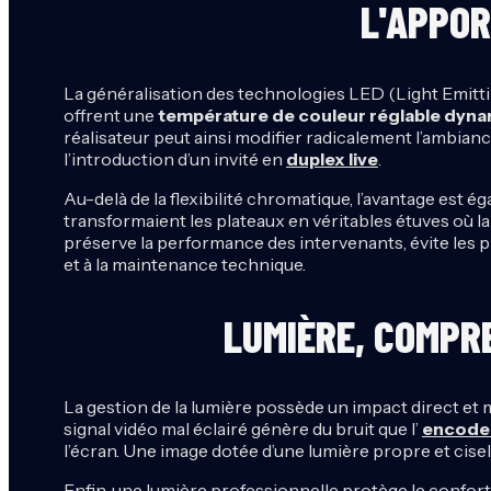
L'APPOR
La généralisation des technologies LED (Light Emitt
offrent une
température de couleur réglable dy
réalisateur peut ainsi modifier radicalement l’ambian
l’introduction d’un invité en
duplex live
.
Au-delà de la flexibilité chromatique, l’avantage es
transformaient les plateaux en véritables étuves où l
préserve la performance des intervenants, évite les pr
et à la maintenance technique.
LUMIÈRE, COMPR
La gestion de la lumière possède un impact direct e
signal vidéo mal éclairé génère du bruit que l’
encode
l’écran. Une image dotée d’une lumière propre et cisel
Enfin, une lumière professionnelle protège le confort v