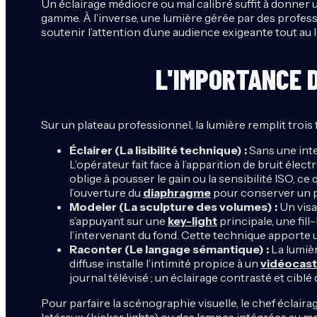
Un éclairage médiocre ou mal calibré suffit à donner 
gamme. À l’inverse, une lumière gérée par des profess
soutenir l’attention d’une audience exigeante tout au 
L'IMPORTANCE 
Sur un plateau professionnel, la lumière remplit troi
Éclairer (La lisibilité technique) :
Sans une inte
L’opérateur fait face à l’apparition de bruit élec
oblige à pousser le gain ou la sensibilité ISO, c
l’ouverture du
diaphragme
pour conserver un p
Modeler (La sculpture des volumes) :
Un visag
s’appuyant sur une
key-light
principale, une fil
l’intervenant du fond. Cette technique apporte 
Raconter (Le langage sémantique) :
La lumièr
diffuse installe l’intimité propice à un
vidéocast
journal télévisé ; un éclairage contrasté et cibl
Pour parfaire la scénographie visuelle, le chef éclai
latéraux (kicker lights) ou des lampes intégrées au mo