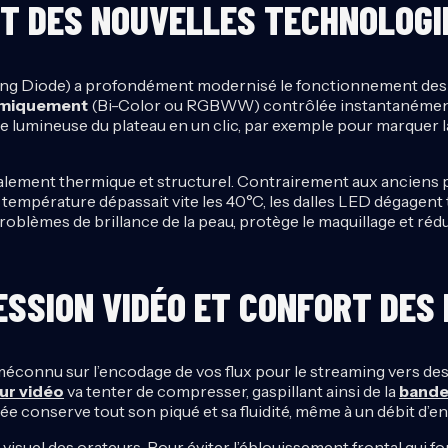
T DES NOUVELLES TECHNOLOGI
ing Diode) a profondément modernisé le fonctionnement des 
namiquement
(Bi-Color ou RGBWW) contrôlée instantanément
ce lumineuse du plateau en un clic, par exemple pour marquer l
t également thermique et structurel. Contrairement aux ancien
a température dépassait vite les 40°C, les dalles LED dégagent
oblèmes de brillance de la peau, protège le maquillage et rédui
ESSION VIDÉO ET CONFORT DES
t méconnu sur l’encodage de vos flux pour le streaming vers 
ur vidéo
va tenter de compresser, gaspillant ainsi de la
bande
ée conserve tout son piqué et sa fluidité, même à un débit d’e
isuel des orateurs. Pour éviter l’éblouissement frontal qui forc