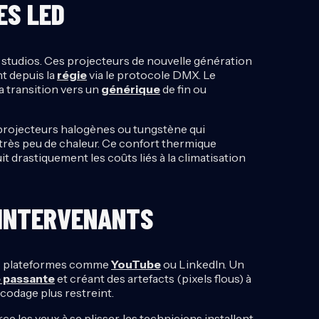
ES LED
studios. Ces projecteurs de nouvelle génération
 depuis la
régie
via le protocole DMX. Le
a transition vers un
générique
de fin ou
s projecteurs halogènes ou tungstène qui
 très peu de chaleur. Ce confort thermique
t drastiquement les coûts liés à la climatisation
 INTERVENANTS
des plateformes comme
YouTube
ou LinkedIn. Un
 passante
et créant des artefacts (pixels flous) à
ncodage plus restreint.
e les yeux à se plisser, les techniciens installent