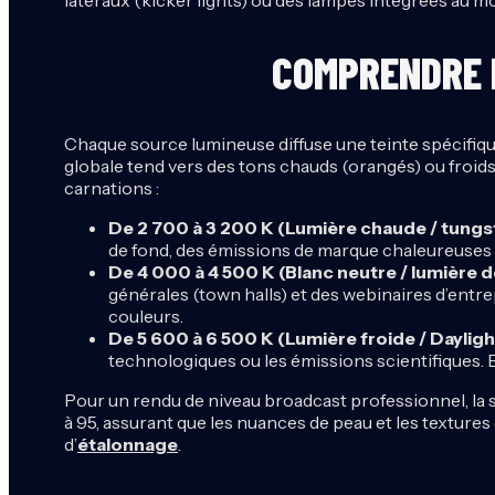
COMPRENDRE 
Chaque source lumineuse diffuse une teinte spécifiq
globale tend vers des tons chauds (orangés) ou froids
carnations :
De 2 700 à 3 200 K (Lumière chaude / tungst
de fond, des émissions de marque chaleureuses 
De 4 000 à 4 500 K (Blanc neutre / lumière d
générales (town halls) et des webinaires d’entre
couleurs.
De 5 600 à 6 500 K (Lumière froide / Daylight
technologiques ou les émissions scientifiques. E
Pour un rendu de niveau broadcast professionnel, la s
à 95, assurant que les nuances de peau et les textures d
d’
étalonnage
.