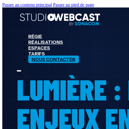
Passer au contenu principal
Passer au pied de page
RÉGIE
RÉALISATIONS
ESPACES
TARIFS
NOUS CONTACTER
LUMIÈRE :
ENJEUX EN