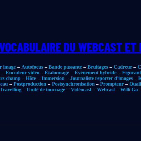
 VOCABULAIRE DU WEBCAST ET 
r image
Autofocus
Bande passante
Bruitages
Cadreur
C
e
Encodeur vidéo
Étalonnage
Événement hybride
Figurant
rs-champ
Hôte
Immersion
Journaliste reporter d'images
K
teau
Postproduction
Postsynchronisation
Prompteur
Quali
Travelling
Unité de tournage
Vidéocast
Webcast
Willi Go