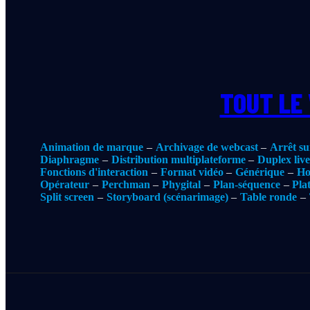
TOUT LE
Animation de marque
Archivage de webcast
Arrêt su
Diaphragme
Distribution multiplateforme
Duplex liv
Fonctions d'interaction
Format vidéo
Générique
Ho
Opérateur
Perchman
Phygital
Plan-séquence
Pla
Split screen
Storyboard (scénarimage)
Table ronde