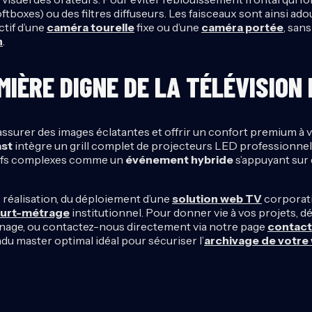
tboxes) ou des filtres diffuseurs. Les faisceaux sont ainsi adou
ctif d’une
caméra tourelle
fixe ou d’une
caméra portée
, san
n
.
MIÈRE DIGNE DE LA TÉLÉVISION
 assurer des images éclatantes et offrir un confort premium à 
st
intègre un grill complet de projecteurs LED professionnels
ctifs complexes comme un
événement hybride
s’appuyant sur
 réalisation, du déploiement d’une
solution web TV
corporati
urt-métrage
institutionnel. Pour donner vie à vos projets, 
nage, ou contactez-nous directement via notre page
contact
u master optimal idéal pour sécuriser l’
archivage de votre