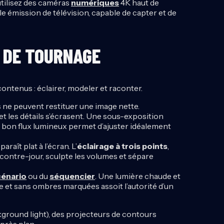
utilisez des caméras
numériques
4K haut de
e émission de télévision, capable de capter et de
U DE TOURNAGE
ontenus : éclairer, modeler et raconter.
s ne peuvent restituer une image nette.
é et les détails s’écrasent. Une sous-exposition
 Un bon flux lumineux permet d’ajuster idéalement
aît plat à l’écran. L’
éclairage à trois points
,
 contre-jour, sculpte les volumes et sépare
cénario
ou du
séquencier
. Une lumière chaude et
e et sans ombres marquées assoit l’autorité d’un
ckground light), des projecteurs de contours
près plan.