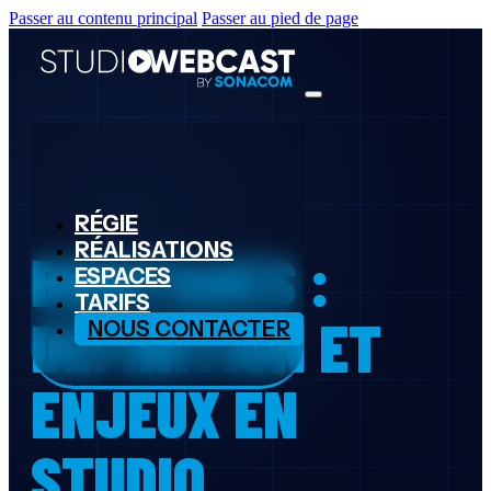
Passer au contenu principal
Passer au pied de page
RÉGIE
RÉALISATIONS
BRUITAGES :
ESPACES
TARIFS
DÉFINITION ET
NOUS CONTACTER
ENJEUX EN
STUDIO