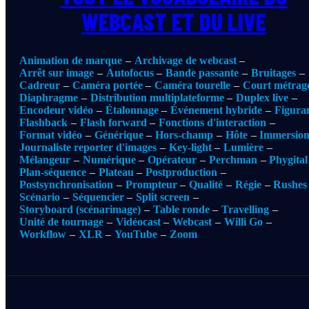
WEBCAST ET DU LIVE
Animation de marque
Archivage de webcast
Arrêt sur image
Autofocus
Bande passante
Bruitages
Cadreur
Caméra portée
Caméra tourelle
Court métrag
Diaphragme
Distribution multiplateforme
Duplex live
Encodeur vidéo
Étalonnage
Événement hybride
Figura
Flashback
Flash forward
Fonctions d'interaction
Format vidéo
Générique
Hors-champ
Hôte
Immersio
Journaliste reporter d'images
Key-light
Lumière
Mélangeur
Numérique
Opérateur
Perchman
Phygital
Plan-séquence
Plateau
Postproduction
Postsynchronisation
Prompteur
Qualité
Régie
Rushes
Scénario
Séquencier
Split screen
Storyboard (scénarimage)
Table ronde
Travelling
Unité de tournage
Vidéocast
Webcast
Willi Go
Workflow
XLR
YouTube
Zoom