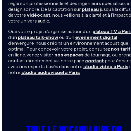
régie son professionnelle et des ingénieurs spécialisés e
design sonore. De la captation sur
plateau
jusqu’à la diffu
de votre
vidéocast
, nous veillons à la clarté et à l’impact 
votre univers audio.
Que votre projet s’organise autour d’un
plateau TV à Pari
d’un
plateau talk-show
ou d’un
événement digital
d’envergure, nous créons un environnement acoustique
optimal. Pour concevoir votre projet, consultez
nos tarif
en ligne, venez visiter
nos espaces
de tournage, ou pren
contact directement via notre page
contact
pour échan
avec nos experts basés dans notre
studio vidéo à Paris
e
notre
studio audiovisuel à Paris
.
TOUT LE VOCABULAIRE DU