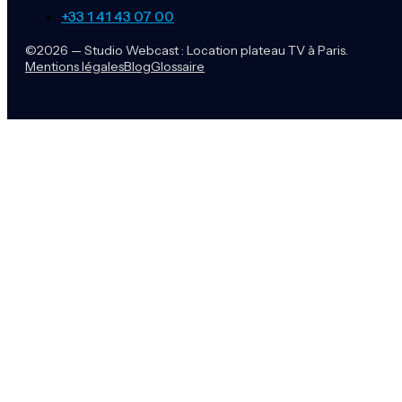
+33 1 41 43 07 00
©2026 — Studio Webcast : Location plateau TV à Paris.
Mentions légales
Blog
Glossaire