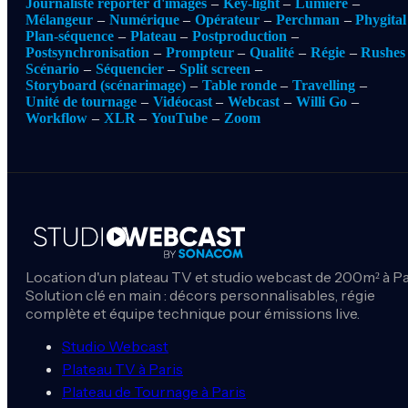
Journaliste reporter d'images
Key-light
Lumière
Mélangeur
Numérique
Opérateur
Perchman
Phygital
Plan-séquence
Plateau
Postproduction
Postsynchronisation
Prompteur
Qualité
Régie
Rushes
Scénario
Séquencier
Split screen
Storyboard (scénarimage)
Table ronde
Travelling
Unité de tournage
Vidéocast
Webcast
Willi Go
Workflow
XLR
YouTube
Zoom
Location d'un plateau TV et studio webcast de 200m² à Pa
Solution clé en main : décors personnalisables, régie
complète et équipe technique pour émissions live.
Studio Webcast
Plateau TV à Paris
Plateau de Tournage à Paris