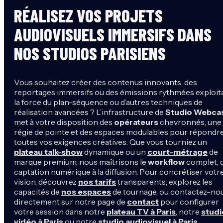
RÉALISEZ VOS PROJETS
AUDIOVISUELS IMMERSIFS DANS
NOS STUDIOS PARISIENS
Vous souhaitez créer des contenus innovants, des
reportages immersifs ou des émissions rythmées exploit
la force du plan-séquence ou d’autres techniques de
réalisation avancées ? L’infrastructure de
Studio Webca
met à votre disposition des
opérateurs
chevronnés, une
régie de pointe et des espaces modulables pour répondre
toutes vos exigences créatives. Que vous tourniez un
plateau talk-show
dynamique ou un
court-métrage
de
marque premium, nous maîtrisons le
workflow
complet, d
captation numérique à la diffusion. Pour concrétiser votr
vision, découvrez
nos tarifs
transparents, explorez les
capacités de
nos espaces
de tournage, ou contactez-no
directement sur notre page de
contact
pour configurer
votre session dans notre
plateau TV à Paris
, notre
studi
vidéo à Paris
ou notre
studio audiovisuel à Paris
,