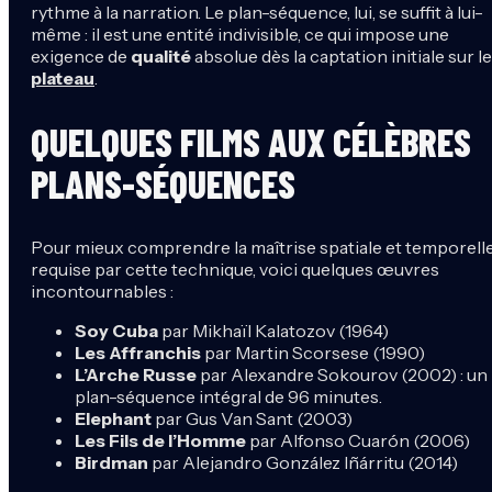
rythme à la narration. Le plan-séquence, lui, se suffit à lui-
même : il est une entité indivisible, ce qui impose une
exigence de
qualité
absolue dès la captation initiale sur le
plateau
.
QUELQUES FILMS AUX CÉLÈBRES
PLANS-SÉQUENCES
Pour mieux comprendre la maîtrise spatiale et temporell
requise par cette technique, voici quelques œuvres
incontournables :
Soy Cuba
par Mikhaïl Kalatozov (1964)
Les Affranchis
par Martin Scorsese (1990)
L’Arche Russe
par Alexandre Sokourov (2002) : un
plan-séquence intégral de 96 minutes.
Elephant
par Gus Van Sant (2003)
Les Fils de l’Homme
par Alfonso Cuarón (2006)
Birdman
par Alejandro González Iñárritu (2014)