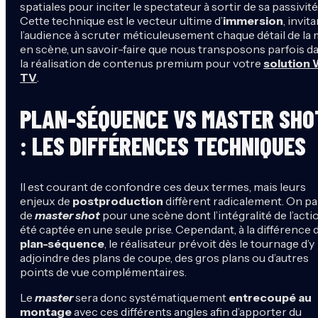
spatiales pour inciter le spectateur à sortir de sa passivité
Cette technique est le vecteur ultime d’
immersion
, invit
l’audience à scruter méticuleusement chaque détail de la 
en scène, un savoir-faire que nous transposons parfois d
la réalisation de contenus premium pour votre
solution
TV
.
PLAN-SÉQUENCE VS MASTER SHO
: LES DIFFÉRENCES TECHNIQUES
Il est courant de confondre ces deux termes, mais leurs
enjeux de
postproduction
diffèrent radicalement. On pa
de
master shot
pour une scène dont l’intégralité de l’acti
été captée en une seule prise. Cependant, à la différence 
plan-séquence
, le réalisateur prévoit dès le tournage d’y
adjoindre des plans de coupe, des gros plans ou d’autres
points de vue complémentaires.
Le
master
sera donc systématiquement
entrecoupé au
montage
avec ces différents angles afin d’apporter du