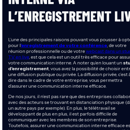
L’ENREGISTREMENT LI
L’une des principales raisons pouvant vous pousser à opt
pour l
’enregistrement de votre conférence
, de votre
réunion professionnelle ou de votre
webcast dans un stu
TV en live
, est que cela est un outil très efficace pour assu
votre communication interne. A noter qu’en louant un
st
d’enregistrement
, vous avez la possibilité de choisir ent
une diffusion publique ou privée. La diffusion privée, c’est 
dire dans le cadre de votre entreprise, vous permettra
d’assurer une communication interne efficace.
De nos jours, il n’est pas rare que des entreprises collabo
avec des acteurs se trouvant en distanciation physique (
un autre pays par exemple). En plus, le télétravail se
développant de plus en plus, il est parfois difficile de
communiquer avec les membres de son entreprise.
Toutefois, assurer une communication interne efficace e