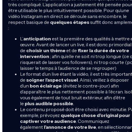
très compliqué. L’application a justement été pensée pou
être utilisable le plus intuitivement possible. Pour qu’une
vidéo Instagram en direct se déroule sans encombre, le
respect basique de
quelques étapes
suffit donc amplem
:
L’
anticipation
est la première des qualités à mettre 
œuvre. Avant de lancer un live, il est donc primordial
de
choisir un thème
et de
fixer la durée de votre
intervention
; afin qu’elle ne soit ni trop longue (ce 
risquerait de lasser vos followers), ni trop courte (p
laisser le temps à l’audience de se regrouper)
Le format d’un live étant la vidéo, il est très importan
de
soigner l’aspect visuel
. Ainsi, veillez à disposer
d’un
bon éclairage
(évitez le contre-jour) afin
d’apparaître le plus nettement possible à l’écran. Iso
vous également de tout bruit extérieur, afin d’être
le
plus audible possible
.
Le contenu proposé doit être choisi avec minutie. P
exemple, prévoyez
quelque chose d’original pour
captiver votre audience
. Communiquez
également
l’annonce de votre live
, en sélectionnan