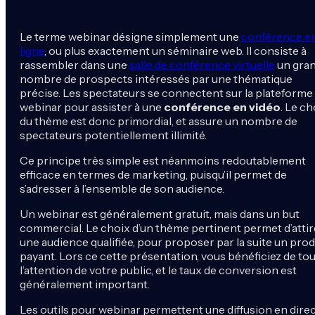
Le terme webinar désigne simplement une
conférence e
ligne
, ou plus exactement un séminaire web. Il consiste à
rassembler dans une
salle de conférence virtuelle
un gra
nombre de prospects intéressés par une thématique
précise. Les spectateurs se connectent sur la plateforme
webinar pour assister à une
conférence en vidéo
. Le ch
du thème est donc primordial, et assure un nombre de
spectateurs potentiellement illimité.
Ce principe très simple est néanmoins redoutablement
efficace en termes de marketing, puisqu’il permet de
s’adresser à l’ensemble de son audience.
Un webinar est généralement gratuit, mais dans un but
commercial. Le choix d’un thème pertinent permet d’attir
une audience qualifiée, pour proposer par la suite un prod
payant. Lors ce cette présentation, vous bénéficiez de to
l’attention de votre public, et le taux de conversion est
généralement important.
Les outils pour webinar permettent une diffusion en direc