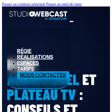
Passer au contenu principal
Passer au pied de page
RÉGIE
RÉALISATIONS
BLOG
ESPACES
TARIFS
AUDIOVISUEL
ET
NOUS CONTACTER
PLATEAU TV
:
CONSEILS ET