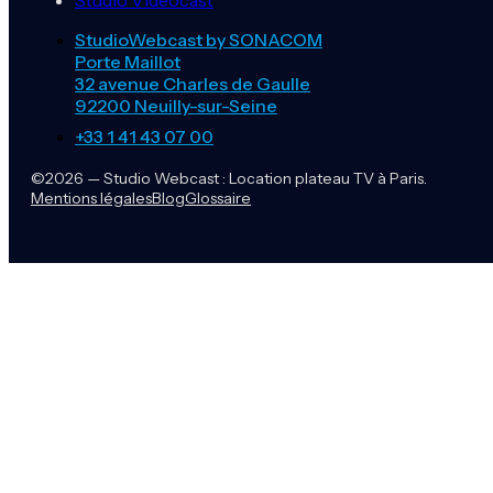
Studio Vidéocast
StudioWebcast by SONACOM
Porte Maillot
32 avenue Charles de Gaulle
92200 Neuilly-sur-Seine
+33 1 41 43 07 00
©2026 — Studio Webcast : Location plateau TV à Paris.
Mentions légales
Blog
Glossaire